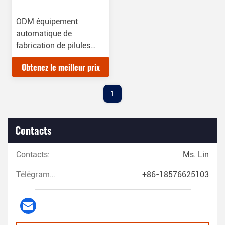
ODM équipement
automatique de
fabrication de pilules
pour la médecine à base
Obtenez le meilleur prix
de plantes chinoise
1
Contacts
Contacts:
Ms. Lin
Télégramme:
+86-18576625103