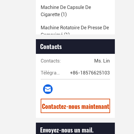
Machine De Capsule De
Cigarette
(1)
Machine Rotatoire De Presse De
Comprimé
(1)
Contacts
Machine Automatique De
Fabrication De Pilules
(1)
Contacts:
Ms. Lin
Machine De Comptage
Télégramme:
+86-18576625103
Automatique Des Tablettes
(1)
Machine De Revêtement De
Tablette
(1)
Contactez-nous maintenant
Machine De Mélangeur De
Poudre Pharmaceutique
(1)
Envoyez-nous un mail.
Crusher Universel
(1)