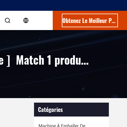
Obtenez Le Meilleur Prix
Keywords [ fish oil softgel encapsulation machine ] Match 1 produits
Catégories
Machine À Emballer De