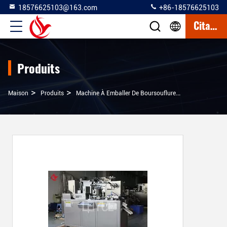
18576625103@163.com
+86-18576625103
Citation
Produits
>
>
>
Maison
Produits
Machine À Emballer De Boursouflure De PVC D'Alu