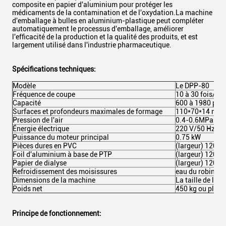
composite en papier d'aluminium pour protéger les
médicaments de la contamination et de l'oxydation.La machine
d'emballage à bulles en aluminium-plastique peut compléter
automatiquement le processus d'emballage, améliorer
l'efficacité de la production et la qualité des produits, et est
largement utilisé dans l'industrie pharmaceutique.
Spécifications techniques:
Modèle
Le DPP-80
Fréquence de coupe
10 à 30 fois/mi
Capacité
600 à 1980 pla
Surfaces et profondeurs maximales de formage
110*70*14 mm
Pression de l'air
0.4-0.6MPa
Énergie électrique
220 V/50 Hz 2,
Puissance du moteur principal
0.75 kW
Pièces dures en PVC
(largeur) 120* 
Foil d'aluminium à base de PTP
(largeur) 120* 
Papier de dialyse
(largeur) 120*5
Refroidissement des moisissures
eau du robinet 
Dimensions de la machine
La taille de l'ap
Poids net
450 kg ou plus
Principe de fonctionnement: