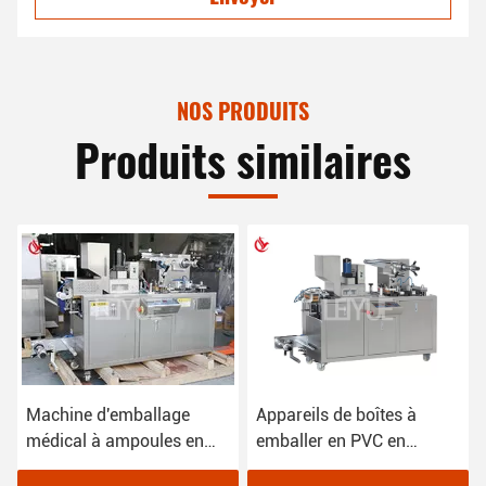
NOS PRODUITS
Produits similaires
Machine d'emballage
Appareils de boîtes à
É
médical à ampoules en
emballer en PVC en
e
alu 220V dans les
alliage de médecine 2,4