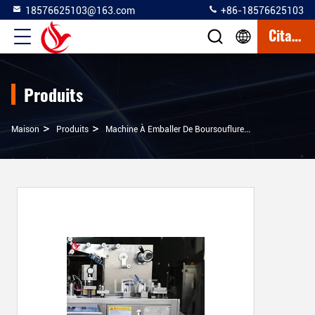
18576625103@163.com
+86-18576625103
Citation
Produits
>
>
>
Maison
Produits
Machine À Emballer De Boursouflure De PVC D'Alu