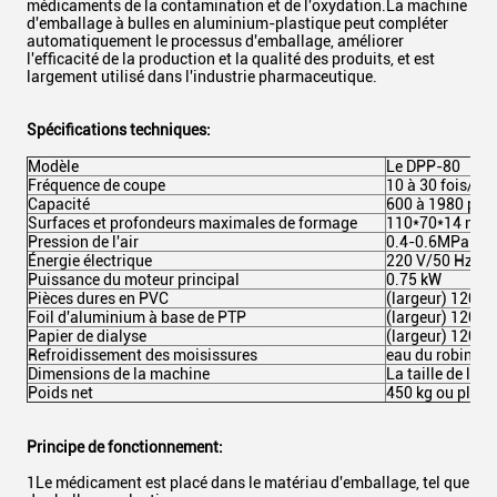
médicaments de la contamination et de l'oxydation.La machine
d'emballage à bulles en aluminium-plastique peut compléter
automatiquement le processus d'emballage, améliorer
l'efficacité de la production et la qualité des produits, et est
largement utilisé dans l'industrie pharmaceutique.
Spécifications techniques:
Modèle
Le DPP-80
Fréquence de coupe
10 à 30 fois/mi
Capacité
600 à 1980 pla
Surfaces et profondeurs maximales de formage
110*70*14 mm
Pression de l'air
0.4-0.6MPa
Énergie électrique
220 V/50 Hz 2,
Puissance du moteur principal
0.75 kW
Pièces dures en PVC
(largeur) 120* 
Foil d'aluminium à base de PTP
(largeur) 120* 
Papier de dialyse
(largeur) 120*5
Refroidissement des moisissures
eau du robinet 
Dimensions de la machine
La taille de l'ap
Poids net
450 kg ou plus
Principe de fonctionnement:
1Le médicament est placé dans le matériau d'emballage, tel que