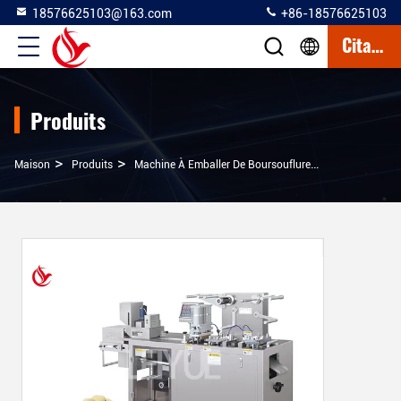
18576625103@163.com
+86-18576625103
Citation
Produits
>
>
>
Maison
Produits
Machine À Emballer De Boursouflure De PVC D'Alu